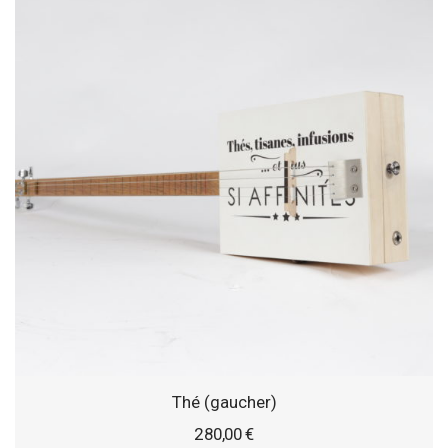
Thé (gaucher)
280,00
€