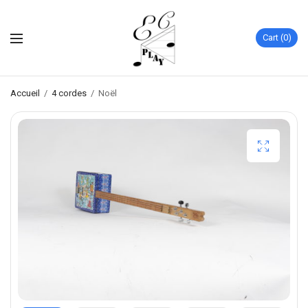
Cart
0
Accueil
/
4 cordes
/
Noël